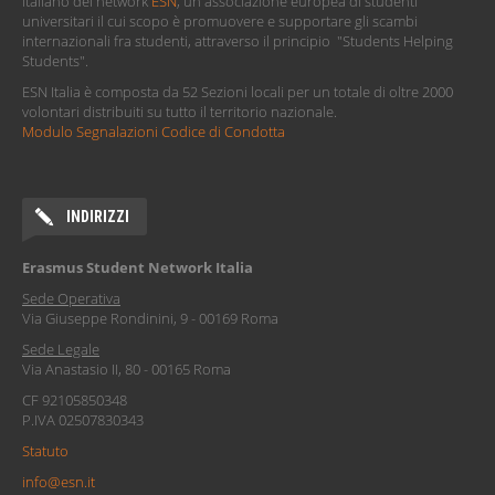
italiano del network
ESN
, un'associazione europea di studenti
universitari il cui scopo è promuovere e supportare gli scambi
internazionali fra studenti, attraverso il principio "Students Helping
Students".
ESN Italia è composta da 52 Sezioni locali per un totale di oltre 2000
volontari distribuiti su tutto il territorio nazionale.
Modulo Segnalazioni Codice di Condotta
INDIRIZZI
Erasmus Student Network Italia
Sede Operativa
Via Giuseppe Rondinini, 9 - 00169 Roma
Sede Legale
Via Anastasio II, 80 - 00165 Roma
CF 92105850348
P.IVA 02507830343
Statuto
info@esn.it