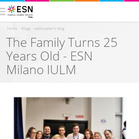
Home
›
Blogs
›
webmaster's blog
The Family Turns 25
You are here
Years Old - ESN
Milano IULM