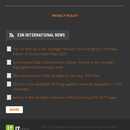
PRIVACY POLICY
ESN INTERNATIONAL NEWS
The Six ‘Activity in the Spotlight’ Winners Shine Brightly in this May
Edition of Social Impact Days 2025
Social Impact Days 2024 Autumn Edition: 'Activity in the Spotlight'
Highlights 6 Outstanding Events
Meet the Section in the Spotlight for January - ESN Pisa
Section in the Spotlight: Working together towards integration — ESN
Groningen
Activity in the Spotlight: Erasmus in All Colours by ESN UCT Prague
MORE
The ESN Satellite is made by the IT committee of ESN