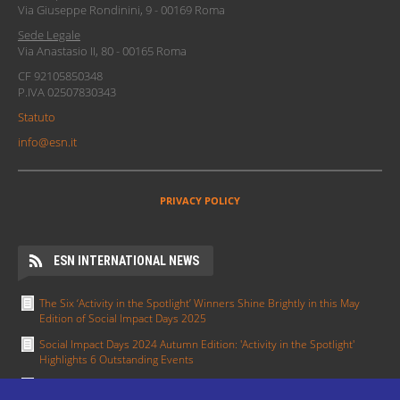
Via Giuseppe Rondinini, 9 - 00169 Roma
Sede Legale
Via Anastasio II, 80 - 00165 Roma
CF 92105850348
P.IVA 02507830343
Statuto
info@esn.it
PRIVACY POLICY
ESN INTERNATIONAL NEWS
The Six ‘Activity in the Spotlight’ Winners Shine Brightly in this May
Edition of Social Impact Days 2025
Social Impact Days 2024 Autumn Edition: 'Activity in the Spotlight'
Highlights 6 Outstanding Events
Meet the Section in the Spotlight for January - ESN Pisa