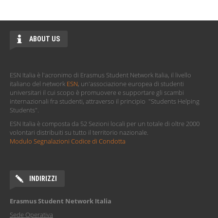
ABOUT US
ESN Italia è l'acronimo di Erasmus Student Network Italia, il livello
italiano del network
ESN
, un'associazione europea di studenti
universitari il cui scopo è promuovere e supportare gli scambi
internazionali fra studenti, attraverso il principio "Students Helping
Students".
ESN Italia è composta da 52 Sezioni locali per un totale di oltre 2000
volontari distribuiti su tutto il territorio nazionale.
Modulo Segnalazioni Codice di Condotta
INDIRIZZI
Erasmus Student Network Italia
Sede Operativa