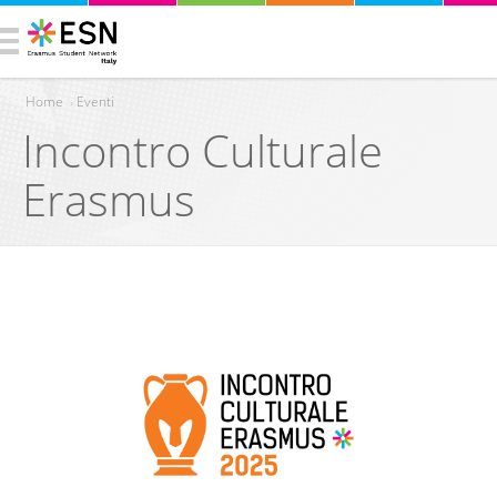
Home
›
Eventi
Incontro Culturale
You are here
Erasmus