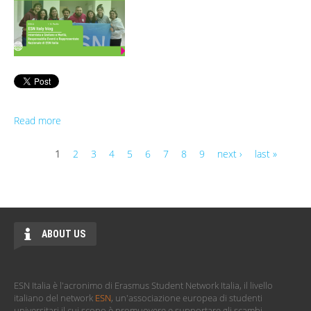
Read more
1
2
3
4
5
6
7
8
9
next ›
last »
Pages
ABOUT US
ESN Italia è l'acronimo di Erasmus Student Network Italia, il livello
italiano del network
ESN
, un'associazione europea di studenti
universitari il cui scopo è promuovere e supportare gli scambi