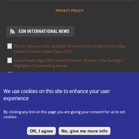
PRIVACY POLICY
ESN INTERNATIONAL NEWS
The Six ‘Activity in the Spotlight’ Winners Shine Brightly in this May
Edition of Social Impact Days 2025
Social Impact Days 2024 Autumn Edition: 'Activity in the Spotlight'
Highlights 6 Outstanding Events
Meet the Section in the Spotlight for January - ESN Pisa
Section in the Spotlight: Working together towards integration — ESN
Groningen
We use cookies on this site to enhance your user
experience
Activity in the Spotlight: Erasmus in All Colours by ESN UCT Prague
MORE
By clicking any link on this page you are giving your consent for us to set
cookies.
The ESN Satellite is made by the IT committee of ESN
OK, I agree
No, give me more info
International