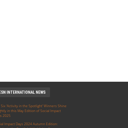
ESN INTERNATIONAL NEWS
 Six ‘Activity in the Spotlight’ Winners Shine
ghtly in this May Edition of Social Impact
s 2025
ial Impact Days 2024 Autumn Edition: