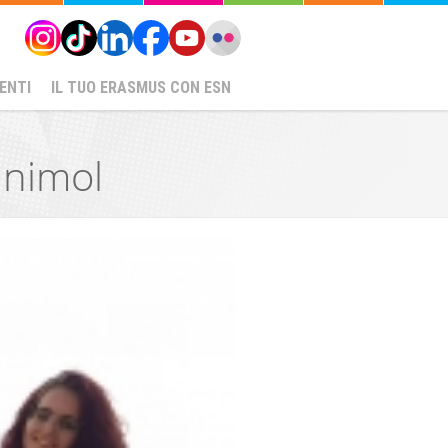
ENTI
IL TUO ERASMUS CON ESN
Unimol