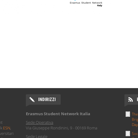
INDIRIZZI
Erasmus Student Network Italia
The
Bri
nt
Sede Operativa
Day
rk
ESN
,
Via Giuseppe Rondinini, 9 - 00169 Roma
ersitari
Soc
Sede Legale