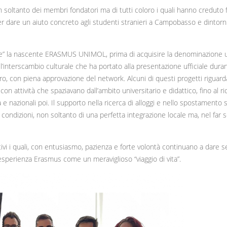
n soltanto dei membri fondatori ma di tutti coloro i quali hanno creduto 
per dare un aiuto concreto agli studenti stranieri a Campobasso e dintorni
ne” la nascente ERASMUS UNIMOL, prima di acquisire la denominazione uff
ell’interscambio culturale che ha portato alla presentazione ufficiale dura
o, con piena approvazione del network. Alcuni di questi progetti riguard
 attività che spaziavano dall’ambito universitario e didattico, fino al ricr
 e nazionali poi. Il supporto nella ricerca di alloggi e nello spostamento s
 condizioni, non soltanto di una perfetta integrazione locale ma, nel far 
i i quali, con entusiasmo, pazienza e forte volontà continuano a dare s
esperienza Erasmus come un meraviglioso “viaggio di vita”.