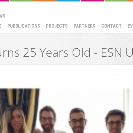
WS
E
PUBBLICATIONS
PROJECTS
PARTNERS
CONTACT
EV
urns 25 Years Old - ESN 