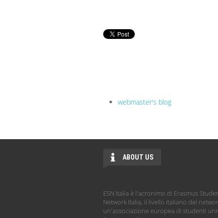
webmaster's blog
ABOUT US
ESN Italia è l'acronimo di Erasmus Stude
Network Italia, il livello italiano del netwo
un'associazione europea di studenti univ