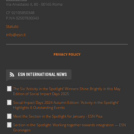
Via Anastasio II, 80 - 00165 Roma
CF 92105850348
P.IVA 02507830343
Statuto
info@esn.it
PRIVACY POLICY
ESN INTERNATIONAL NEWS
The Six ‘Activity in the Spotlight’ Winners Shine Brightly in this May
Edition of Social Impact Days 2025
Social Impact Days 2024 Autumn Edition: 'Activity in the Spotlight'
Highlights 6 Outstanding Events
Meet the Section in the Spotlight for January - ESN Pisa
Section in the Spotlight: Working together towards integration — ESN
Groningen