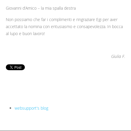
Giovanni d’Amico – la mia spalla destra
Non possiamo che far i complimenti e ringraziare Egi per aver
accettato la nomina con entusiasmo e consapevolezza. In bocca
al lupo e buon lavoro!
Giulia F.
websupport's blog