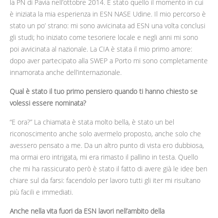
la PN di Pavia nell’ottobre 2014. È stato quello il momento in cui
è iniziata la mia esperienza in ESN NASE Udine. Il mio percorso è
stato un po’ strano: mi sono avvicinata ad ESN una volta conclusi
gli studi; ho iniziato come tesoriere locale e negli anni mi sono
poi avvicinata al nazionale. La CIA è stata il mio primo amore:
dopo aver partecipato alla SWEP a Porto mi sono completamente
innamorata anche dell’internazionale.
Qual è stato il tuo primo pensiero quando ti hanno chiesto se
volessi essere nominata?
“E ora?” La chiamata è stata molto bella, è stato un bel
riconoscimento anche solo avermelo proposto, anche solo che
avessero pensato a me. Da un altro punto di vista ero dubbiosa,
ma ormai ero intrigata, mi era rimasto il pallino in testa. Quello
che mi ha rassicurato però è stato il fatto di avere già le idee ben
chiare sul da farsi: facendolo per lavoro tutti gli iter mi risultano
più facili e immediati.
Anche nella vita fuori da ESN lavori nell’ambito della