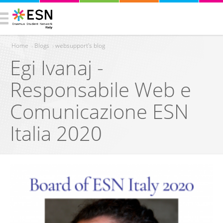
Home
›
Blogs
›
websupport's blog
Egi Ivanaj -
You are here
Responsabile Web e
Comunicazione ESN
Italia 2020