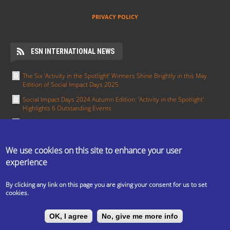
PRIVACY POLICY
ESN INTERNATIONAL NEWS
The Six ‘Activity in the Spotlight’ Winners Shine Brightly in this May
Edition of Social Impact Days 2025
Social Impact Days 2024 Autumn Edition: 'Activity in the Spotlight'
Highlights 6 Outstanding Events
Meet the Section in the Spotlight for January - ESN Pisa
Section in the Spotlight: Working together towards integration — ESN
Groningen
We use cookies on this site to enhance your user
experience
Activity in the Spotlight: Erasmus in All Colours by ESN UCT Prague
MORE
By clicking any link on this page you are giving your consent for us to set
cookies.
The ESN Satellite is made by the IT committee of ESN
OK, I agree
No, give me more info
International