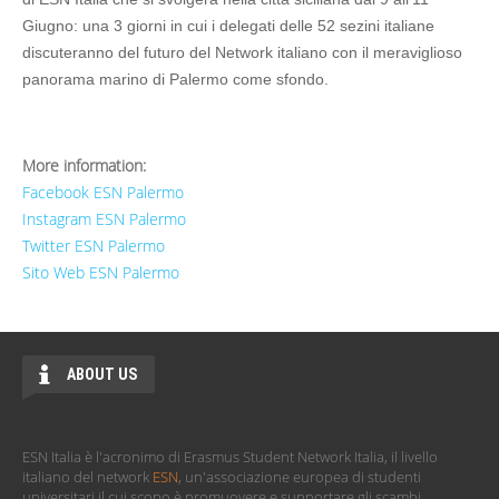
Giugno: una 3 giorni in cui i delegati delle 52 sezini italiane
discuteranno del futuro del Network italiano con il meraviglioso
panorama marino di Palermo come sfondo.
More information:
Facebook ESN Palermo
Instagram ESN Palermo
Twitter ESN Palermo
Sito Web ESN Palermo
ABOUT US
ESN Italia è l'acronimo di Erasmus Student Network Italia, il livello
italiano del network
ESN
, un'associazione europea di studenti
universitari il cui scopo è promuovere e supportare gli scambi