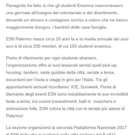
Panagiotis ha fatto sì che gli studenti Erasmus trascorressero
una giornata all’insegna del volontariato e del divertimento,
donando un sincero e contagioso sorriso a coloro che ne hanno
maggiormente bisogno, i bambini delle case famiglia.
ESN Palermo nasce circa 10 anni fa e la media annuale
dei suoi
soci è di circa 200 membri, di cui 150 studenti erasmus.
Punto di riferimento per ogni studente straniero,
l’organizzazione offre ai suoi tesserati servizi quali pick-up,
housing, tandem, visite guidate della città, serate a tema,
escursioni per l’isola e viaggi in giro per l’Italia. Tra gli
appuntamenti annuali ricordiamo: ICE, Sunweek. Punta di
diamante degli eventi ESN sono indubbiamente le sue incredibili
feste a tema: tra curiosi travestimenti, balli in maschera e
animazione folle, ESN colora la città con le serate più attese di
Palermo!
La sezione organizzerà la seconda Piattaforma Nazionale 2017
di ESN Italia che si svolgerà nella città siciliana dal 9 all'11