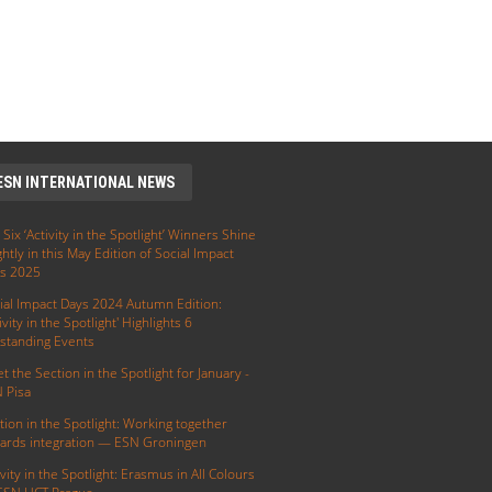
ESN INTERNATIONAL NEWS
 Six ‘Activity in the Spotlight’ Winners Shine
ghtly in this May Edition of Social Impact
s 2025
ial Impact Days 2024 Autumn Edition:
ivity in the Spotlight' Highlights 6
standing Events
t the Section in the Spotlight for January -
 Pisa
tion in the Spotlight: Working together
ards integration — ESN Groningen
ivity in the Spotlight: Erasmus in All Colours