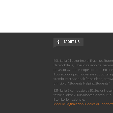
ABOUT US
ESN Italia è l'acronimo di Erasmus Stude
Network Italia, il livello italiano del netwo
un'associazione europea di studenti univ
il cui scopo è promuovere e supportare g
scambi internazionali fra studenti, attrave
principio "Students Helping Students".
ESN Italia è composta da 52 Sezioni local
totale di oltre 2000 volontari distribuiti s
il territorio nazionale.
Modulo Segnalazioni Codice di Condott