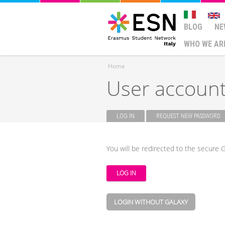
BLOG
NE
WHO WE AR
Home
User accoun
You are here
LOG IN
(ACTIVE TAB)
REQUEST NEW PASSWORD
Primary tabs
You will be redirected to the secure G
LOGIN WITHOUT GALAXY