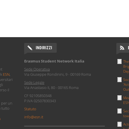
INDIRIZZI
Erasmus Student Network Italia
The
Bri
nt
Sede Operativa
Day
rk
ESN
,
Via Giuseppe Rondinini, 9 - 00169 Roma
ersitari
Soc
Sede Legale
li
'Act
Via Anastasio II, 80 - 00165 Roma
Out
rso il
CF 92105850348
Mee
P.IVA 02507830343
ESN
i per un
u tutto
Statuto
Sec
tow
info@esn.it
a
Act