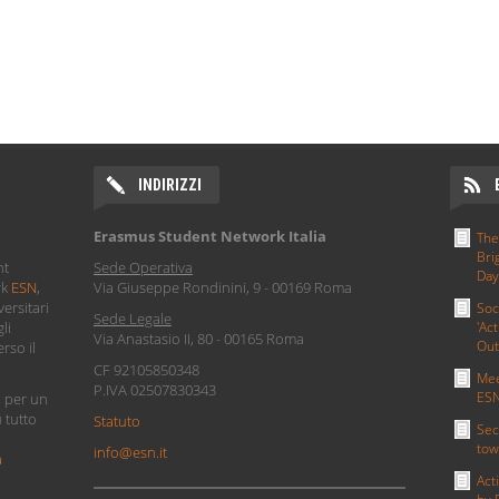
INDIRIZZI
Erasmus Student Network Italia
The
Bri
nt
Sede Operativa
Day
rk
ESN
,
Via Giuseppe Rondinini, 9 - 00169 Roma
ersitari
Soc
Sede Legale
li
'Act
Via Anastasio II, 80 - 00165 Roma
Out
rso il
CF 92105850348
Mee
P.IVA 02507830343
ESN
i per un
u tutto
Statuto
Sec
tow
info@esn.it
a
Act