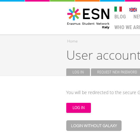
BLOG
NE
WHO WE AR
Home
User accoun
You are here
LOG IN
(ACTIVE TAB)
REQUEST NEW PASSWORD
Primary tabs
You will be redirected to the secure G
LOGIN WITHOUT GALAXY