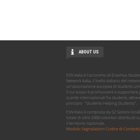
ABOUT US
ESN Italia è l'acronimo di Erasmus Stude
Network Italia, il livello italiano del netwo
un'associazione europea di studenti univ
il cui scopo è promuovere e supportare g
scambi internazionali fra studenti, attrave
principio "Students Helping Students".
ESN Italia è composta da 52 Sezioni local
totale di oltre 2000 volontari distribuiti s
il territorio nazionale.
Modulo Segnalazioni Codice di Condott