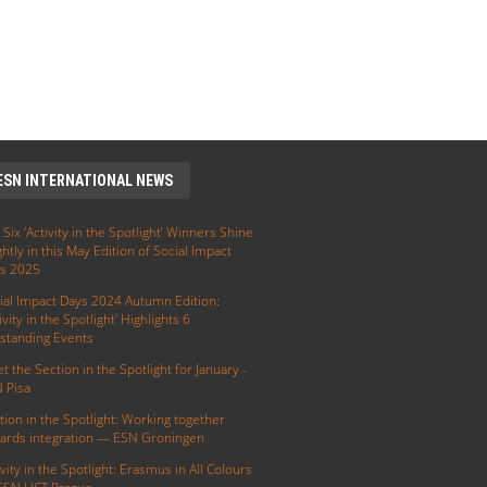
ESN INTERNATIONAL NEWS
 Six ‘Activity in the Spotlight’ Winners Shine
ghtly in this May Edition of Social Impact
s 2025
ial Impact Days 2024 Autumn Edition:
ivity in the Spotlight' Highlights 6
standing Events
t the Section in the Spotlight for January -
 Pisa
tion in the Spotlight: Working together
ards integration — ESN Groningen
ivity in the Spotlight: Erasmus in All Colours