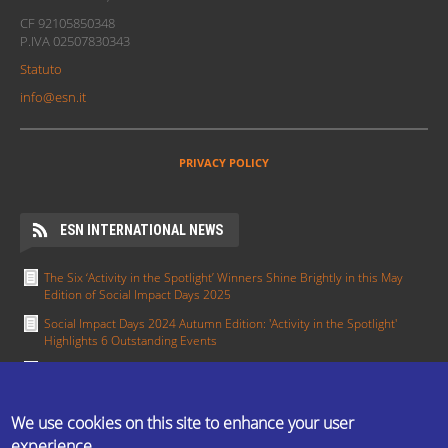
CF 92105850348
P.IVA 02507830343
Statuto
info@esn.it
PRIVACY POLICY
ESN INTERNATIONAL NEWS
The Six ‘Activity in the Spotlight’ Winners Shine Brightly in this May
Edition of Social Impact Days 2025
Social Impact Days 2024 Autumn Edition: 'Activity in the Spotlight'
Highlights 6 Outstanding Events
Meet the Section in the Spotlight for January - ESN Pisa
Section in the Spotlight: Working together towards integration — ESN
Groningen
We use cookies on this site to enhance your user
experience
Activity in the Spotlight: Erasmus in All Colours by ESN UCT Prague