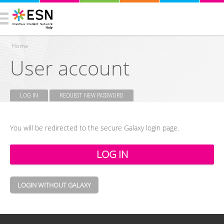
Home
User account
You are here
LOG IN
(ACTIVE TAB)
REQUEST NEW PASSWORD
Primary tabs
You will be redirected to the secure Galaxy login page.
LOGIN WITHOUT GALAXY