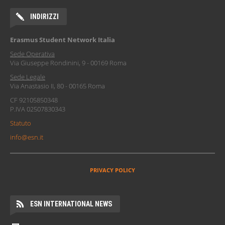
INDIRIZZI
Erasmus Student Network Italia
Sede Operativa
Via Giuseppe Rondinini, 9 - 00169 Roma
Sede Legale
Via Anastasio II, 80 - 00165 Roma
CF 92105850348
P.IVA 02507830343
Statuto
info@esn.it
PRIVACY POLICY
ESN INTERNATIONAL NEWS