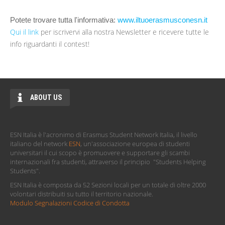
Potete trovare tutta l'informativa:
www.iltuoerasmusconesn.it
Qui il link
per iscrivervi alla nostra Newsletter e ricevere tutte le
info riguardanti il contest!
ABOUT US
ESN Italia è l'acronimo di Erasmus Student Network Italia, il livello
italiano del network
ESN
, un'associazione europea di studenti
universitari il cui scopo è promuovere e supportare gli scambi
internazionali fra studenti, attraverso il principio "Students Helping
Students".
ESN Italia è composta da 52 Sezioni locali per un totale di oltre 2000
volontari distribuiti su tutto il territorio nazionale.
Modulo Segnalazioni Codice di Condotta