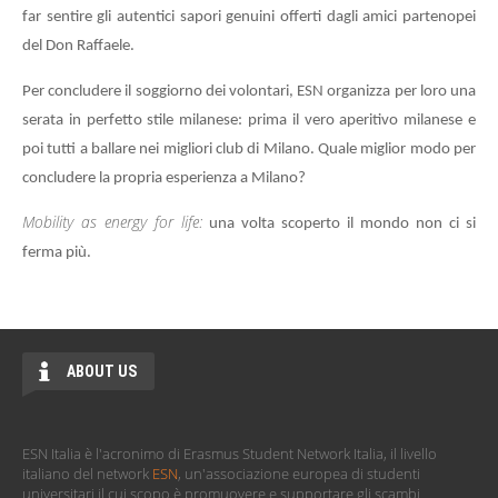
far sentire gli autentici sapori genuini offerti dagli amici partenopei
del Don Raffaele.
Per concludere il soggiorno dei volontari, ESN organizza per loro una
serata in perfetto stile milanese: prima il vero aperitivo milanese e
poi tutti a ballare nei migliori club di Milano. Quale miglior modo per
concludere la propria esperienza a Milano?
Mobility as energy for life:
una volta scoperto il mondo non ci si
ferma più.
ABOUT US
ESN Italia è l'acronimo di Erasmus Student Network Italia, il livello
italiano del network
ESN
, un'associazione europea di studenti
universitari il cui scopo è promuovere e supportare gli scambi