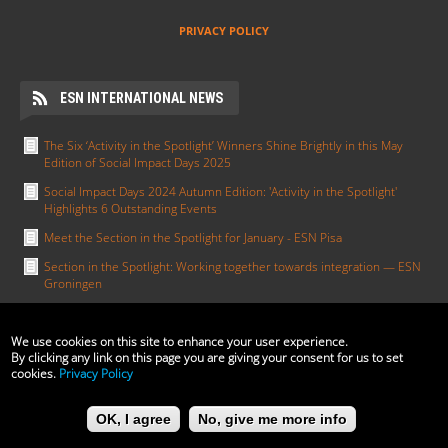
PRIVACY POLICY
ESN INTERNATIONAL NEWS
The Six ‘Activity in the Spotlight’ Winners Shine Brightly in this May
Edition of Social Impact Days 2025
Social Impact Days 2024 Autumn Edition: 'Activity in the Spotlight'
Highlights 6 Outstanding Events
Meet the Section in the Spotlight for January - ESN Pisa
Section in the Spotlight: Working together towards integration — ESN
Groningen
Activity in the Spotlight: Erasmus in All Colours by ESN UCT Prague
We use cookies on this site to enhance your user experience.
ALTRO
By clicking any link on this page you are giving your consent for us to set
cookies.
Privacy Policy
The ESN Satellite is made by the IT committee of ESN
OK, I agree
No, give me more info
International