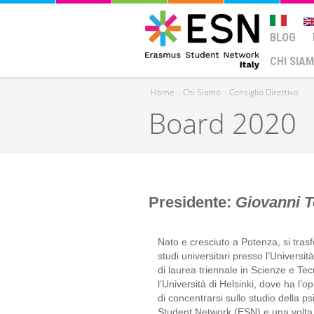
BLOG
CHI SIA
Home
›
Chi Siamo
›
Consiglio Direttivo
Board 2020
Tu sei qui
Presidente:
Giovanni T
Nato e cresciuto a Potenza, si trasfe
studi universitari presso l’Universit
di laurea triennale in Scienze e Te
l’Università di Helsinki, dove ha l’o
di concentrarsi sullo studio della 
Student Network (ESN) e una volta to