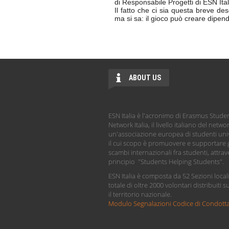
di Responsabile Progetti di ESN Ital
Il fatto che ci sia questa breve 
ma si sa: il gioco può creare dipen
ABOUT US
ESN Italia è l'acronimo di Erasmus Stude
Network Italia, il livello italiano del netwo
un'associazione europea di studenti univ
il cui scopo è promuovere e supportare g
scambi internazionali fra studenti, attrave
principio "Students Helping Students".
ESN Italia è composta da 52 Sezioni local
totale di oltre 2000 volontari distribuiti s
il territorio nazionale.
Modulo Segnalazioni Codice di Condott