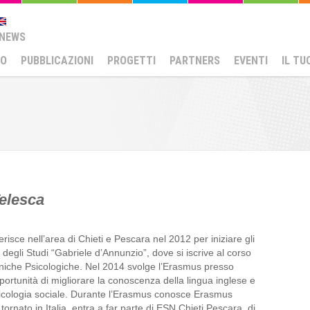
NEWS
MO
PUBBLICAZIONI
PROGETTI
PARTNERS
EVENTI
IL TU
elesca
risce nell’area di Chieti e Pescara nel 2012 per iniziare gli 
à degli Studi “Gabriele d’Annunzio”, dove si iscrive al corso 
cniche Psicologiche. Nel 2014 svolge l’Erasmus presso 
pportunità di migliorare la conoscenza della lingua inglese e 
psicologia sociale. Durante l’Erasmus conosce Erasmus 
rnato in Italia, entra a far parte di ESN Chieti Pescara, di 