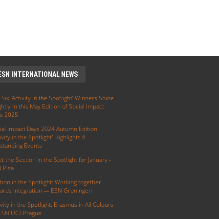
ESN INTERNATIONAL NEWS
 Six ‘Activity in the Spotlight’ Winners Shine
ghtly in this May Edition of Social Impact
s 2025
ial Impact Days 2024 Autumn Edition:
ivity in the Spotlight' Highlights 6
standing Events
t the Section in the Spotlight for January -
 Pisa
tion in the Spotlight: Working together
ards integration — ESN Groningen
ivity in the Spotlight: Erasmus in All Colours
ESN UCT Prague