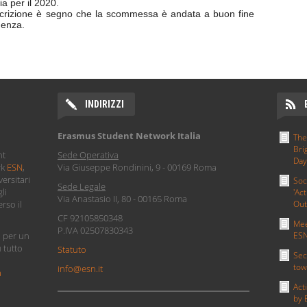
ia per il 2020.
descrizione è segno che la scommessa è andata a buon fine
denza.
INDIRIZZI
Erasmus Student Network Italia
The
Bri
nt
Sede Operativa
Day
rk
ESN
,
Via Giuseppe Rondinini, 9 - 00169 Roma
ersitari
Soc
Sede Legale
li
'Act
Via Anastasio II, 80 - 00165 Roma
Out
rso il
CF 92105850348
Mee
P.IVA 02507830343
ESN
i per un
u tutto
Statuto
Sec
tow
info@esn.it
a
Act
by 