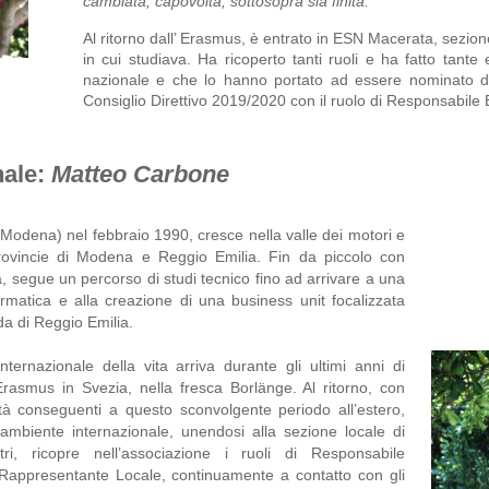
cambiata, capovolta, sottosopra sia finita. 
Al ritorno dall’ Erasmus, è entrato in ESN Macerata, sezione
in cui studiava. Ha ricoperto tanti ruoli e ha fatto tante e
nazionale e che lo hanno portato ad essere nominato du
Consiglio Direttivo 2019/2020 con il ruolo di Responsabile E
nale:
Matteo Carbone
odena) nel febbraio 1990, cresce nella valle dei motori e 
rovincie di Modena e Reggio Emilia. Fin da piccolo con 
, segue un percorso di studi tecnico fino ad arrivare a una 
rmatica e alla creazione di una business unit focalizzata 
da di Reggio Emilia. 
ernazionale della vita arriva durante gli ultimi anni di 
Erasmus in Svezia, nella fresca Borlänge. Al ritorno, con 
ità conseguenti a questo sconvolgente periodo all’estero, 
’ambiente internazionale, unendosi alla sezione locale di 
, ricopre nell’associazione i ruoli di Responsabile 
appresentante Locale, continuamente a contatto con gli 