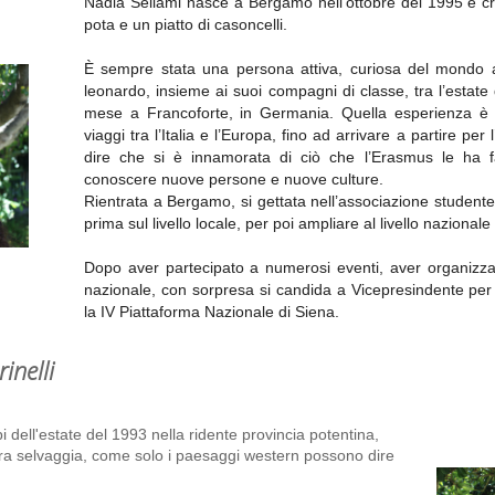
Nadia Sellami nasce a Bergamo nell’ottobre del 1995 e cr
pota e un piatto di casoncelli.
È sempre stata una persona attiva, curiosa del mondo al
leonardo, insieme ai suoi compagni di classe, tra l’estate
mese a Francoforte, in Germania. Quella esperienza è st
viaggi tra l’Italia e l’Europa, fino ad arrivare a partire pe
dire che si è innamorata di ciò che l’Erasmus le ha fat
conoscere nuove persone e nuove culture.
Rientrata a Bergamo, si gettata nell’associazione stude
prima sul livello locale, per poi ampliare al livello nazional
Dopo aver partecipato a numerosi eventi, aver organizzato
nazionale, con sorpresa si candida a Vicepresindente per
la IV Piattaforma Nazionale di Siena.
inelli
i dell'estate del 1993 nella ridente provincia potentina,
ura selvaggia, come solo i paesaggi western possono dire