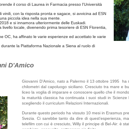
aprende il corso di Laurea in Farmacia presso l'Università
i vinili, con la risposta pronta e sagace, si avvicina ad ESN
una piccola idea nella sua mente.
2018 e si innamora ulteriormente delle Euskadi.
a livello locale, divenendo prima tesoriere di ESN Florentia,
 OC, ha affinato le varie esperienze ed accettato le varie
 durante la Piattaforma Nazionale a Siena al ruolo di
nni D'Amico
Giovanni D’Amico, nato a Palermo il 13 ottobre 1995  ha 
chilometri dal capoluogo siciliano. Cresciuto tra mare e buo
liceo la voglia di imparare e conoscere quello che il mondo 
la maturità classica ha continuata i suoi studi in Scienze P
scegliendo il curriculum Relazioni Internazionali. 
Durante questo periodo ha vissuto 10 mesi in Erasmus pre
Svezia. Ci sarebbe tanto da dire di quest’esperienza, ma 
telefilm con cui è cresciuto, Willy il principe di Bel-Air: è sta