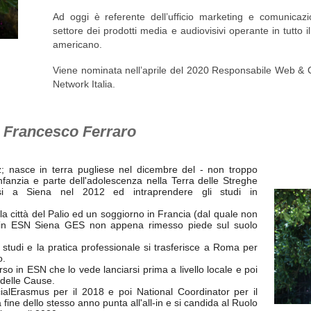
Ad oggi è referente dell’ufficio marketing e comunicaz
settore dei prodotti media e audiovisivi operante in tutto
americano.
Viene nominata nell’aprile del 2020 Responsabile Web &
Network Italia.
:
Francesco Ferraro
z; nasce in terra pugliese nel dicembre del - non troppo
nfanzia e parte dell'adolescenza nella Terra delle Streghe
rsi a Siena nel 2012 ed intraprendere gli studi in
 città del Palio ed un soggiorno in Francia (dal quale non
ra in ESN Siena GES non appena rimesso piede sul suolo
i studi e la pratica professionale si trasferisce a Roma per
o.
orso in ESN che lo vede lanciarsi prima a livello locale e poi
 delle Cause.
alErasmus per il 2018 e poi National Coordinator per il
 fine dello stesso anno punta all'all-in e si candida al Ruolo