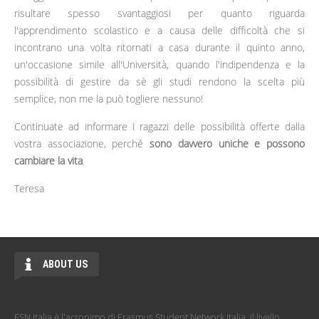
risultare spesso svantaggiosi per quanto riguarda
l'apprendimento scolastico e a causa delle difficoltà che si
incontrano una volta ritornati a casa durante il quinto anno,
un'occasione simile all'Università, quando l'indipendenza e la
possibilità di gestire da sè gli studi rendono la scelta più
semplice, non me la può togliere nessuno!
Continuate ad informare i ragazzi delle possibilità offerte dalla
vostra associazione, perché
sono davvero uniche e possono
cambiare la vita
.
Teresa
ABOUT US
ESN Italia è l'acronimo di Erasmus Student Network Italia, il livello