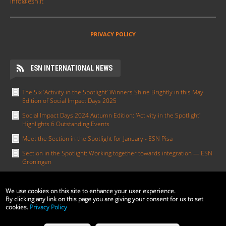
info@esn.it
PRIVACY POLICY
ESN INTERNATIONAL NEWS
The Six ‘Activity in the Spotlight’ Winners Shine Brightly in this May
Edition of Social Impact Days 2025
Social Impact Days 2024 Autumn Edition: 'Activity in the Spotlight'
Highlights 6 Outstanding Events
Meet the Section in the Spotlight for January - ESN Pisa
Section in the Spotlight: Working together towards integration — ESN
Groningen
Activity in the Spotlight: Erasmus in All Colours by ESN UCT Prague
We use cookies on this site to enhance your user experience.
ALTRO
By clicking any link on this page you are giving your consent for us to set
cookies.
Privacy Policy