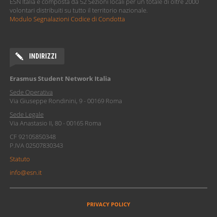
ESN Italia è composta da 52 Sezioni locali per un totale di oltre 2000
volontari distribuiti su tutto il territorio nazionale.
Modulo Segnalazioni Codice di Condotta
INDIRIZZI
Erasmus Student Network Italia
Sede Operativa
Via Giuseppe Rondinini, 9 - 00169 Roma
Sede Legale
Via Anastasio II, 80 - 00165 Roma
CF 92105850348
P.IVA 02507830343
Statuto
info@esn.it
PRIVACY POLICY