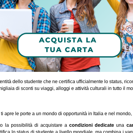
entit
à
dello studente che ne certifica ufficialmente lo status, rico
gliaia di sconti su viaggi, alloggi e attivit
à
culturali in tutto il
e ti apre le porte a un mondo di opportunit
à
in Italia e nel mondo
 la possibilit
à
di acquistare a
condizioni dedicate
una
ca
tifica lo status di studente a livello mondiale, ma combina i va