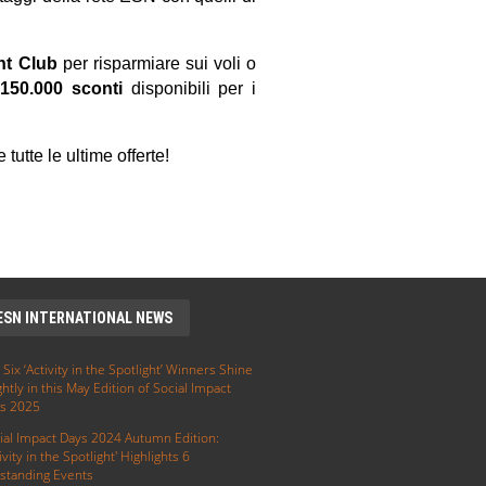
nt Club
per risparmiare sui voli o
150.000 sconti
disponibili per i
 tutte le ultime offerte!
ESN INTERNATIONAL NEWS
 Six ‘Activity in the Spotlight’ Winners Shine
ghtly in this May Edition of Social Impact
s 2025
ial Impact Days 2024 Autumn Edition:
ivity in the Spotlight' Highlights 6
standing Events