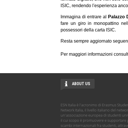
ISIC, rendendo l'esperienza anco
Immagina di entrare al
Palazzo 
fare un giro in monopattino nell
possessori della carta ISIC.
Resta sempre aggiornato seguend
Per maggiori informazioni consul
ABOUT US
ESN Italia è l'acronimo di Erasmus Stude
Network Italia, il livello italiano del netwo
un'associazione europea di studenti univ
il cui scopo è promuovere e supportare g
scambi internazionali fra studenti, attrave