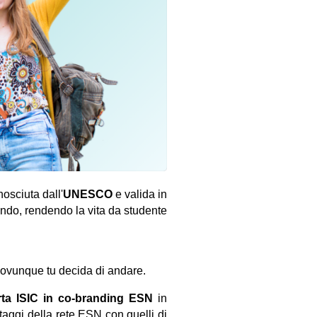
nosciuta dall'
UNESCO
e valida in
 mondo, rendendo la vita da studente
, ovunque tu decida di andare.
rta ISIC in co-branding ESN
in
ntaggi della rete ESN con quelli di