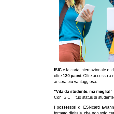
ISIC
è la carta internazionale d
’
id
oltre
130 paesi
. Offre accesso a mi
ancora più vantaggiosa.
"Vita da studente, ma meglio!"
Con ISIC, il tuo status di student
I possessori di ESNcard avranno
formato digitale, che non solo cer