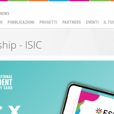
NEWS
MO
PUBBLICAZIONI
PROGETTI
PARTNERS
EVENTI
IL TU
hip - ISIC