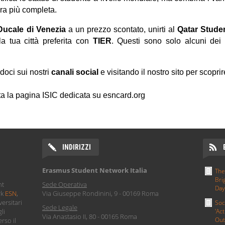
ra più completa.
Ducale di Venezia
a un prezzo scontato, unirti al
Qatar Stude
a tua citt
à
preferita con
TIER
. Questi sono solo alcuni dei
oci sui nostri
canali social
e visitando il nostro sito per scoprire
ta la pagina ISIC dedicata su esncard.org
INDIRIZZI
Erasmus Student Network Italia
The
Bri
nt
Sede Operativa
Day
rk
ESN
,
Via Giuseppe Rondinini, 9 - 00169 Roma
ersitari
Soc
Sede Legale
li
'Act
Via Anastasio II, 80 - 00165 Roma
Out
rso il