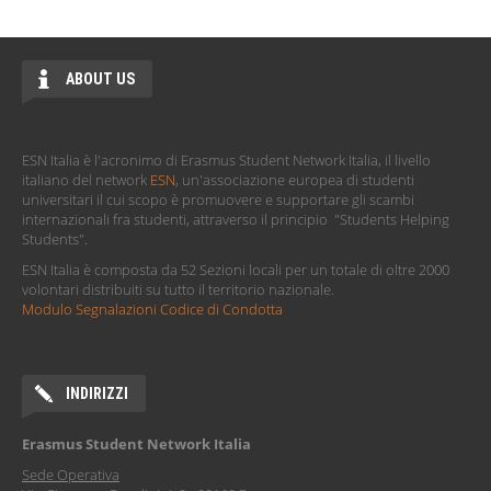
ABOUT US
ESN Italia è l'acronimo di Erasmus Student Network Italia, il livello
italiano del network
ESN
, un'associazione europea di studenti
universitari il cui scopo è promuovere e supportare gli scambi
internazionali fra studenti, attraverso il principio "Students Helping
Students".
ESN Italia è composta da 52 Sezioni locali per un totale di oltre 2000
volontari distribuiti su tutto il territorio nazionale.
Modulo Segnalazioni Codice di Condotta
INDIRIZZI
Erasmus Student Network Italia
Sede Operativa