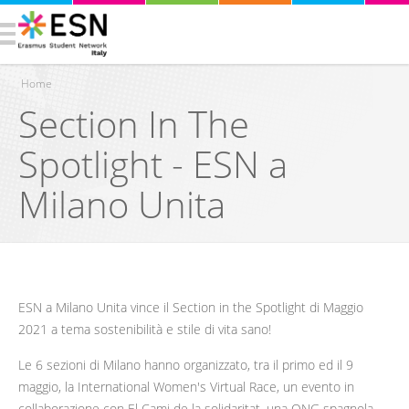
Home
Section In The
Tu sei qui
Spotlight - ESN a
Milano Unita
ESN a Milano Unita vince il Section in the Spotlight di Maggio
2021 a tema sostenibilità e stile di vita sano!
Le 6 sezioni di Milano hanno organizzato, tra il primo ed il 9
maggio, la International Women's Virtual Race, un evento in
collaborazione con El Cami de la solidaritat, una ONG spagnola.