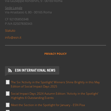
Via Giuseppe Rondinini, 9 - 00169 Roma
Sede Legale
Via Anastasio II, 80 - 00165 Roma
CF 92105850348
P.IVA 02507830343
Statuto
info@esn.it
PRIVACY POLICY
ESN INTERNATIONAL NEWS
The Six ‘Activity in the Spotlight’ Winners Shine Brightly in this May
Edition of Social Impact Days 2025
Social Impact Days 2024 Autumn Edition: 'Activity in the Spotlight'
Highlights 6 Outstanding Events
Meet the Section in the Spotlight for January - ESN Pisa