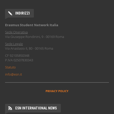
INDIRIZZI
Erasmus Student Network Italia
Sede Operativa
Via Giuseppe Rondinini, 9 - 00169 Roma
Sede Legale
Via Anastasio II, 80 - 00165 Roma
CF 92105850348
P.IVA 02507830343
Statuto
info@esn.it
PRIVACY POLICY
ESN INTERNATIONAL NEWS