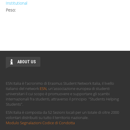
Institutional
Peso:
ABOUT US
ESN Italia è l'acronimo di Erasmus Student Network Italia, il livello
italiano del network
ESN
, un'associazione europea di studenti
universitari il cui scopo è promuovere e supportare gli scambi
internazionali fra studenti, attraverso il principio "Students Helping
Students".
ESN Italia è composta da 52 Sezioni locali per un totale di oltre 2000
volontari distribuiti su tutto il territorio nazionale.
Modulo Segnalazioni Codice di Condotta