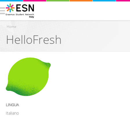
Home
HelloFresh
Tu sei qui
LINGUA
Italiano