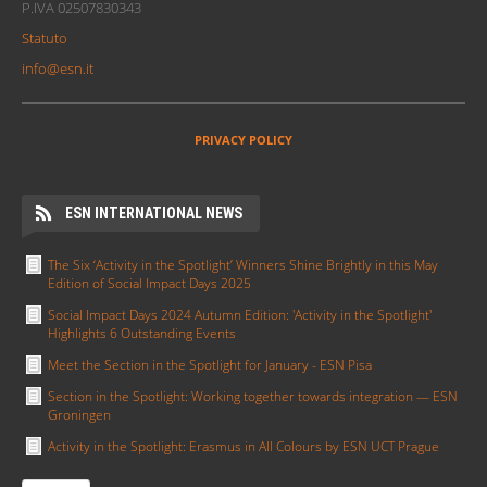
P.IVA 02507830343
Statuto
info@esn.it
PRIVACY POLICY
ESN INTERNATIONAL NEWS
The Six ‘Activity in the Spotlight’ Winners Shine Brightly in this May
Edition of Social Impact Days 2025
Social Impact Days 2024 Autumn Edition: 'Activity in the Spotlight'
Highlights 6 Outstanding Events
Meet the Section in the Spotlight for January - ESN Pisa
Section in the Spotlight: Working together towards integration — ESN
Groningen
Activity in the Spotlight: Erasmus in All Colours by ESN UCT Prague