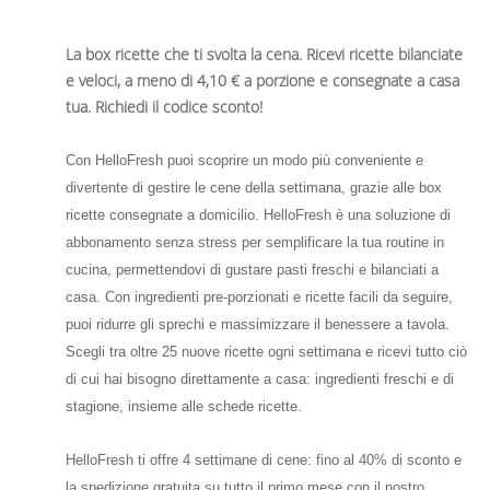
La box ricette che ti svolta la cena. Ricevi ricette bilanciate
e veloci, a meno di 4,10 € a porzione e consegnate a casa
tua. Richiedi il codice sconto!
Con HelloFresh puoi scoprire un modo più conveniente e
divertente di gestire le cene della settimana, grazie alle box
ricette consegnate a domicilio. HelloFresh è una soluzione di
abbonamento senza stress per semplificare la tua routine in
cucina, permettendovi di gustare pasti freschi e bilanciati a
casa. Con ingredienti pre-porzionati e ricette facili da seguire,
puoi ridurre gli sprechi e massimizzare il benessere a tavola.
Scegli tra oltre 25 nuove ricette ogni settimana e ricevi tutto ciò
di cui hai bisogno direttamente a casa: ingredienti freschi e di
stagione, insieme alle schede ricette.
HelloFresh ti offre 4 settimane di cene: fino al 40% di sconto e
la spedizione gratuita su tutto il primo mese con il nostro