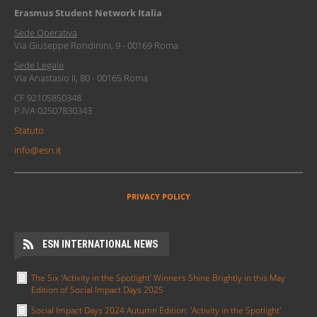
Erasmus Student Network Italia
Sede Operativa
Via Giuseppe Rondinini, 9 - 00169 Roma
Sede Legale
Via Anastasio II, 80 - 00165 Roma
CF 92105850348
P.IVA 02507830343
Statuto
info@esn.it
PRIVACY POLICY
ESN INTERNATIONAL NEWS
The Six ‘Activity in the Spotlight’ Winners Shine Brightly in this May
Edition of Social Impact Days 2025
Social Impact Days 2024 Autumn Edition: 'Activity in the Spotlight'