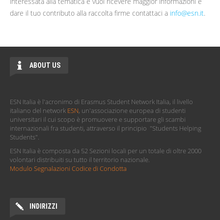
interessata alla tematica e vuoi ricevere maggior informazioni e
dare il tuo contributo alla raccolta firme contattaci a
info@esn.it
.
ABOUT US
ESN Italia è l'acronimo di Erasmus Student Network Italia, il livello
italiano del network
ESN
, un'associazione europea di studenti
universitari il cui scopo è promuovere e supportare gli scambi
internazionali fra studenti, attraverso il principio "Students Helping
Students".
ESN Italia è composta da 52 Sezioni locali per un totale di oltre 2000
volontari distribuiti su tutto il territorio nazionale.
Modulo Segnalazioni Codice di Condotta
INDIRIZZI