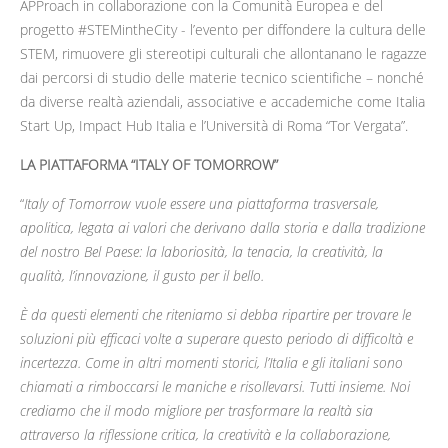
APProach in collaborazione con la Comunità Europea e del
progetto #STEMintheCity - l’evento per diffondere la cultura delle
STEM, rimuovere gli stereotipi culturali che allontanano le ragazze
dai percorsi di studio delle materie tecnico scientifiche – nonché
da diverse realtà aziendali, associative e accademiche come Italia
Start Up, Impact Hub Italia e l’Università di Roma “Tor Vergata”.
LA PIATTAFORMA “ITALY OF TOMORROW”
“
Italy of Tomorrow vuole essere una piattaforma trasversale,
apolitica, legata ai valori che derivano dalla storia e dalla tradizione
del nostro Bel Paese: la laboriosità, la tenacia, la creatività, la
qualità, l’innovazione, il gusto per il bello.
È da questi elementi che riteniamo si debba ripartire per trovare le
soluzioni più efficaci volte a superare questo periodo di difficoltà e
incertezza. Come in altri momenti storici, l’Italia e gli italiani sono
chiamati a rimboccarsi le maniche e risollevarsi. Tutti insieme. Noi
crediamo che il modo migliore per trasformare la realtà sia
attraverso la riflessione critica, la creatività e la collaborazione,