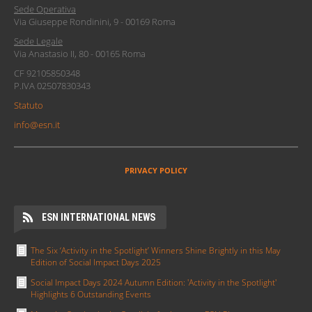
Sede Operativa
Via Giuseppe Rondinini, 9 - 00169 Roma
Sede Legale
Via Anastasio II, 80 - 00165 Roma
CF 92105850348
P.IVA 02507830343
Statuto
info@esn.it
PRIVACY POLICY
ESN INTERNATIONAL NEWS
The Six ‘Activity in the Spotlight’ Winners Shine Brightly in this May
Edition of Social Impact Days 2025
Social Impact Days 2024 Autumn Edition: 'Activity in the Spotlight'
Highlights 6 Outstanding Events