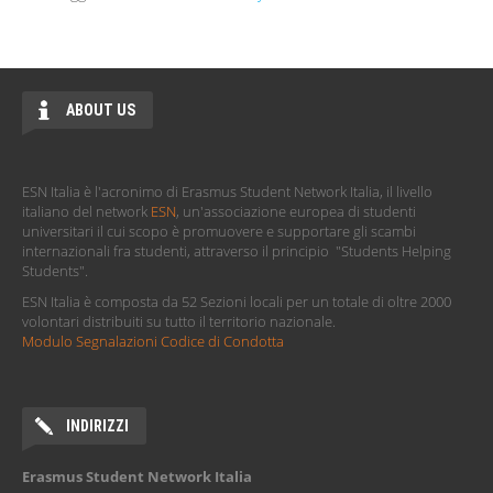
ABOUT US
ESN Italia è l'acronimo di Erasmus Student Network Italia, il livello
italiano del network
ESN
, un'associazione europea di studenti
universitari il cui scopo è promuovere e supportare gli scambi
internazionali fra studenti, attraverso il principio "Students Helping
Students".
ESN Italia è composta da 52 Sezioni locali per un totale di oltre 2000
volontari distribuiti su tutto il territorio nazionale.
Modulo Segnalazioni Codice di Condotta
INDIRIZZI
Erasmus Student Network Italia