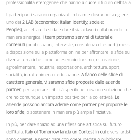
professionalità eterogenee che hanno a cuore il futuro dell’Italia.
I partecipanti saranno organizzati in team e dovranno scegliere
uno dei
2 LAB (economico: Italian Identity; sociale:
People;)
, accettare la sfida e dare il via ai lavori collaborando in
maniera sinergica.
I team potranno servirsi di tutorial e
contenuti
(pubblicazioni, interviste, consulenza di esperti) messi
a disposizione sulla piattaforma online per affrontare le sfide su
diverse tematiche come ad esempio turismo, ristorazione,
agroalimentare, industria, esportazione, architettura, sport,
socialità, intrattenimento, educazione.
A fianco delle sfide di
carattere generale, vi saranno sfide proposte dalle aziende
partner
, per superare criticità specifiche trovando soluzione che
creino comunque un impatto positivo per la collettività.
Le
aziende possono ancora aderire come partner per proporre le
loro sfide
, o sostenere in maniera più ampia l’iniziativa.
In più, per dare spazio ad una riflessione artistica sul futuro
dell’Italia,
Italy of Tomorrow lancia un Contest in cui
diversi artisti
sono chiamati a partecipare con opere inedite o pubblicate