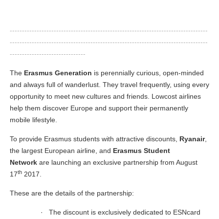
---------------------------------------------------------------------------------
---------------------------------------------------------------------------------
-------------------------------
The
Erasmus Generation
is perennially curious, open-minded
and always full of wanderlust. They travel frequently, using every
opportunity to meet new cultures and friends. Lowcost airlines
help them discover Europe and support their permanently
mobile lifestyle.
To provide Erasmus students with attractive discounts,
Ryanair
,
the largest European airline, and
Erasmus Student
Network
are launching an exclusive partnership from August
th
17
2017.
These are the details of the partnership:
· The discount is exclusively dedicated to ESNcard