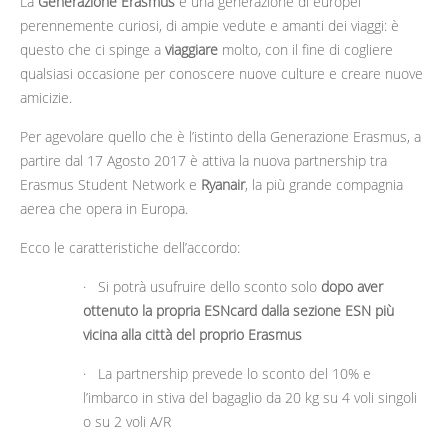
La
Generazione Erasmus
è una generazione di europei
perennemente curiosi, di ampie vedute e amanti dei viaggi: è
questo che ci spinge a
viaggiare
molto, con il fine di cogliere
qualsiasi occasione per conoscere nuove culture e creare nuove
amicizie.
Per agevolare quello che è l’istinto della Generazione Erasmus, a
partire dal 17 Agosto 2017 è attiva la nuova partnership tra
Erasmus Student Network e
Ryanair
, la più grande compagnia
aerea che opera in Europa.
Ecco le caratteristiche dell’accordo:
· Si potrà usufruire dello sconto solo
dopo aver
ottenuto la propria ESNcard dalla sezione ESN più
vicina alla città del proprio Erasmus
· La partnership prevede lo sconto del 10% e
l’imbarco in stiva del bagaglio da 20 kg su 4 voli singoli
o su 2 voli A/R