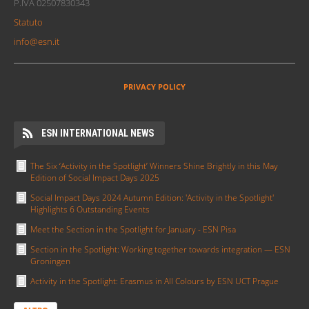
P.IVA 02507830343
Statuto
info@esn.it
PRIVACY POLICY
ESN INTERNATIONAL NEWS
The Six ‘Activity in the Spotlight’ Winners Shine Brightly in this May
Edition of Social Impact Days 2025
Social Impact Days 2024 Autumn Edition: 'Activity in the Spotlight'
Highlights 6 Outstanding Events
Meet the Section in the Spotlight for January - ESN Pisa
Section in the Spotlight: Working together towards integration — ESN
Groningen
Activity in the Spotlight: Erasmus in All Colours by ESN UCT Prague