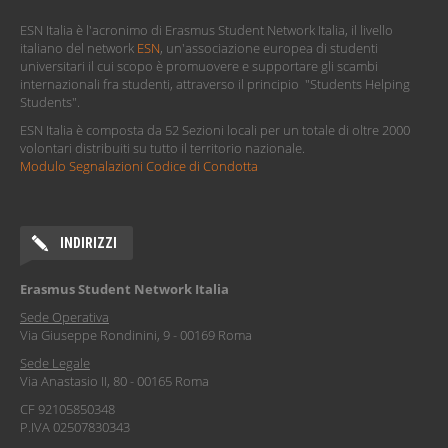
UNI Student Advisors x ESN Italia | Come ottenere un
Dottorato all’estero: guida per studenti ambiziosi
UNI Student Advisors x ESN Italia | Guida Completa ai
Master all’Estero: Iter, Scadenze, Requisiti ed Esami di
Ammissione
UNI Student Advisors x ESN Italia | Personal Statement:
cos’è e come scriverlo al meglio
ALTRO
ABOUT US
ESN Italia è l'acronimo di Erasmus Student Network Italia, il livello
italiano del network
ESN
, un'associazione europea di studenti
universitari il cui scopo è promuovere e supportare gli scambi
internazionali fra studenti, attraverso il principio "Students Helping
Students".
ESN Italia è composta da 52 Sezioni locali per un totale di oltre 2000