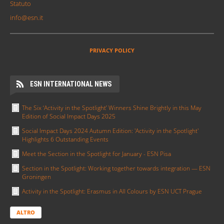
volontari distribuiti su tutto il territorio nazionale.
Modulo Segnalazioni Codice di Condotta
INDIRIZZI
Erasmus Student Network Italia
Sede Operativa
Via Giuseppe Rondinini, 9 - 00169 Roma
Sede Legale
Via Anastasio II, 80 - 00165 Roma
CF 92105850348
P.IVA 02507830343
Statuto
info@esn.it
PRIVACY POLICY