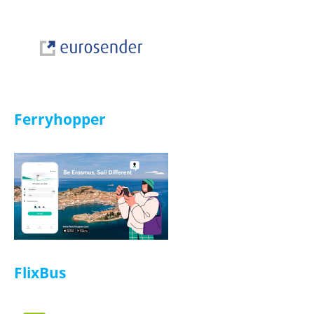
Infinity Doc
Ferryhopper
ISIC
FlixBus