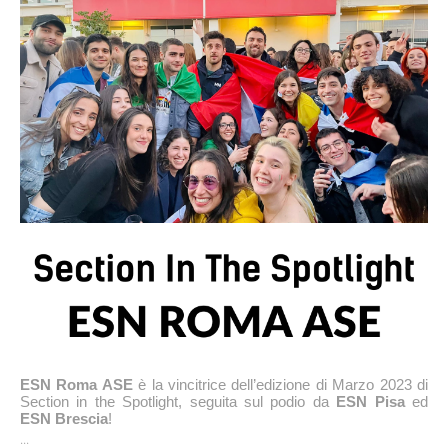
ESN Roma ASE
 è la vincitrice dell’edizione di Marzo 2023 di 
Section in the Spotlight, seguita sul podio da
 ESN Pisa
 ed 
ESN Brescia
!
...