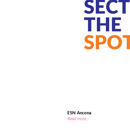
...
ESN Ancona
Read more...