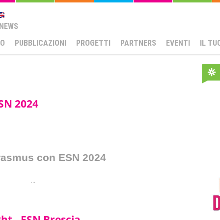
NEWS
MO
PUBBLICAZIONI
PROGETTI
PARTNERS
EVENTI
IL TU
ESN 2024
Erasmus con ESN 2024
...
ght - ESN Brescia