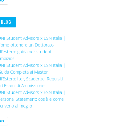
RO
BLOG
NI Student Advisors x ESN Italia |
ome ottenere un Dottorato
ll’estero: guida per studenti
mbiziosi
NI Student Advisors x ESN Italia |
uida Completa ai Master
ll’Estero: Iter, Scadenze, Requisiti
d Esami di Ammissione
NI Student Advisors x ESN Italia |
ersonal Statement: cos’è e come
criverlo al meglio
RO