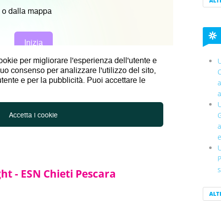
ALT
U
C
a
a
U
G
a
e
U
P
s
ght - ESN Chieti Pescara
ALT