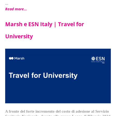
...
Read more...
Marsh e ESN Italy | Travel for
University
A fronte del forte incremento del costo di adesione al Servizio