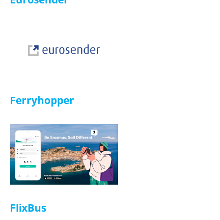
Infinity Doc
Ferryhopper
ISIC
FlixBus