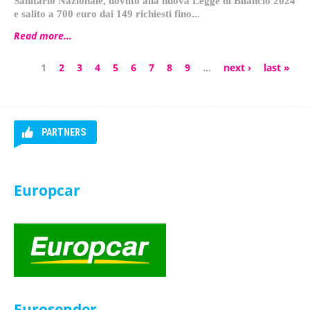
Sanitario Nazionale, dovuto alla nuova Legge di Bilancio 2024
e salito a 700 euro dai 149 richiesti fino...
Read more...
1
2
3
4
5
6
7
8
9
…
next ›
last »
Pagine
PARTNERS
Europcar
Gomry
HelloFresh
Eurosender