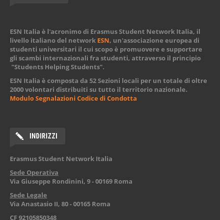
ABOUT US
ESN Italia è l'acronimo di Erasmus Student Network Italia, il
livello italiano del network
ESN
, un'associazione europea di
studenti universitari il cui scopo è promuovere e supportare
gli scambi internazionali fra studenti, attraverso il principio
"Students Helping Students".
ESN Italia è composta da 52 Sezioni locali per un totale di oltre
2000 volontari distribuiti su tutto il territorio nazionale.
Modulo Segnalazioni Codice di Condotta
INDIRIZZI
Erasmus Student Network Italia
Sede Operativa
Via Giuseppe Rondinini, 9 - 00169 Roma