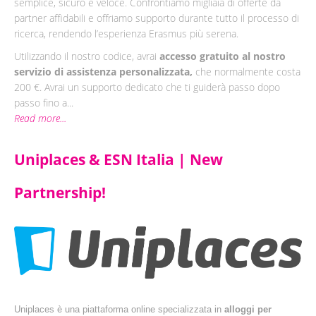
semplice, sicuro e veloce. Confrontiamo migliaia di offerte da
partner affidabili e offriamo supporto durante tutto il processo di
ricerca, rendendo l’esperienza Erasmus più serena.
Utilizzando il nostro codice, avrai
accesso gratuito al nostro
servizio di assistenza personalizzata,
che normalmente costa
200 €. Avrai un supporto dedicato che ti guiderà passo dopo
passo fino a...
Read more...
Uniplaces & ESN Italia | New
Partnership!
Uniplaces è una piattaforma online specializzata in
alloggi per