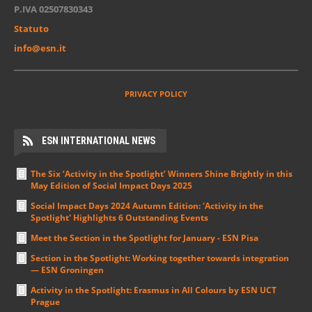
Sede Legale
Via Anastasio II, 80 - 00165 Roma
CF 92105850348
P.IVA 02507830343
Statuto
info@esn.it
PRIVACY POLICY
ESN INTERNATIONAL NEWS
The Six ‘Activity in the Spotlight’ Winners Shine Brightly in this
May Edition of Social Impact Days 2025
Social Impact Days 2024 Autumn Edition: 'Activity in the
Spotlight' Highlights 6 Outstanding Events
Meet the Section in the Spotlight for January - ESN Pisa
Section in the Spotlight: Working together towards integration
— ESN Groningen